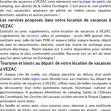
location de vacances á VEZAC vous mèneront vers la
plage de galets
du
camping, aux abords de la rivière Dordogne. C'est aussi le coin préféré
de nos vacanciers amateurs de pêche en rivière venus taquiner
brochets, sandres et autres poissons !
Les services proposés dans votre location de vacances á
VEZAC
Gratuits ou avec suppléments, votre location de vacances á VEZAC
s'agrémente de
services
utiles et pratiques : accès Wifi gratuit, bloc
sanitaire avec salle de bain PMR et espace bébé, espace laverie, dépôt
de pain et viennoiseries, épicerie, snack-bar, borne de recharge pour
voiture électrique... Notre équipe est à votre disposition pour rendre
votre séjour le plus confortable possible. Recevoir est un art de vivre
que l'on aime cultiver en Dordogne !
Tourisme et loisirs au départ de votre location de vacances
á VEZAC
A chaque coin de ruelle, sur chaque placette, au détour d'un petit
chemin, notre belle
région
vous dévoile tous ses charmes. Au départ d
votre location de vacances á VEZAC, offrez-vous de belles escapades à
la découverte d'un riche patrimoine naturel, historique, culturel et
gastronomique. A quelques kilomètres du camping, Sarlat, le Château
de Castelnaud, les Grottes de Lascaux ou bien encore la Roque Gageac
attendent votre visite.
En famille et entre amis, vous pourrez vous adonner à une multitude
d'activités de loisirs qui raviront les petits comme les grands : canoë,