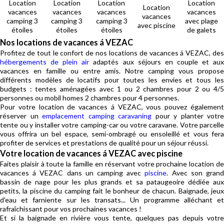
Location
Location
Location
Location
Location
vacances
vacances
vacances
vacances
vacances
camping 3
camping 3
camping 3
avec plage
avec piscine
étoiles
étoiles
étoiles
de galets
Nos locations de vacances á VEZAC
Profitez de tout le confort de nos locations de vacances á VEZAC, des
hébergements de plein air
adaptés aux séjours en couple et au
vacances en famille ou entre amis. Notre camping vous propose
différents modèles de locatifs pour toutes les envies et tous les
budgets : tentes aménagées avec 1 ou 2 chambres pour 2 ou 4/5
personnes ou mobil homes 2 chambres pour 4 personnes.
Pour votre location de vacances á VEZAC, vous pouvez également
réserver un
emplacement camping caravaning
pour y planter votre
tente ou y installer votre camping-car ou votre caravane. Votre parcelle
vous offrira un bel espace, semi-ombragé ou ensoleillé et vous fera
profiter de services et prestations de qualité pour un séjour réussi.
Votre location de vacances á VEZAC avec piscine
Faites plaisir à toute la famille en réservant votre prochaine location de
vacances á VEZAC dans un camping avec
piscine
. Avec son gran
bassin de nage pour les plus grands et sa pataugeoire dédiée aux
petits, la piscine du camping fait le bonheur de chacun. Baignade, jeux
d'eau et farniente sur les transats... Un programme alléchant et
rafraîchissant pour vos prochaines vacances !
Et si la baignade en rivière vous tente, quelques pas depuis votre