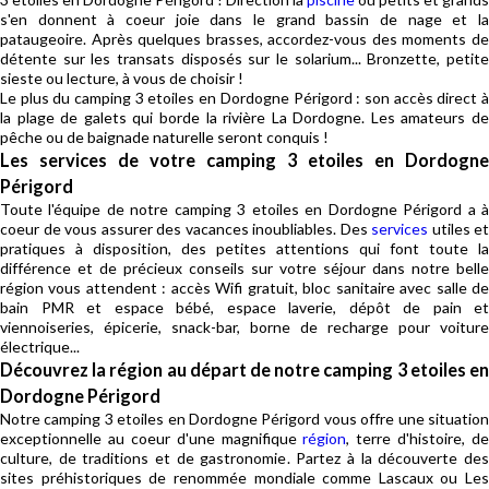
s'en donnent à coeur joie dans le grand bassin de nage et la
pataugeoire. Après quelques brasses, accordez-vous des moments de
détente sur les transats disposés sur le solarium... Bronzette, petite
sieste ou lecture, à vous de choisir !
Le plus du camping 3 etoiles en Dordogne Périgord : son accès direct à
la plage de galets qui borde la rivière La Dordogne. Les amateurs de
pêche ou de baignade naturelle seront conquis !
Les services de votre camping 3 etoiles en Dordogne
Périgord
Toute l'équipe de notre camping 3 etoiles en Dordogne Périgord a à
coeur de vous assurer des vacances inoubliables. Des
services
utiles et
pratiques à disposition, des petites attentions qui font toute la
différence et de précieux conseils sur votre séjour dans notre belle
région vous attendent : accès Wifi gratuit, bloc sanitaire avec salle de
bain PMR et espace bébé, espace laverie, dépôt de pain et
viennoiseries, épicerie, snack-bar, borne de recharge pour voiture
électrique...
Découvrez la région au départ de notre camping 3 etoiles en
Dordogne Périgord
Notre camping 3 etoiles en Dordogne Périgord vous offre une situation
exceptionnelle au coeur d'une magnifique
région
, terre d'histoire, de
culture, de traditions et de gastronomie. Partez à la découverte des
sites préhistoriques de renommée mondiale comme Lascaux ou Les