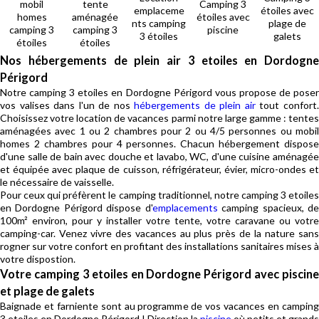
mobil
tente
Camping 3
emplaceme
étoiles avec
homes
aménagée
étoiles avec
nts camping
plage de
camping 3
camping 3
piscine
3 étoiles
galets
étoiles
étoiles
Nos hébergements de plein air 3 etoiles en Dordogne
Périgord
Notre camping 3 etoiles en Dordogne Périgord vous propose de poser
vos valises dans l'un de nos
hébergements de plein air
tout confort
Choisissez votre location de vacances parmi notre large gamme : tentes
aménagées avec 1 ou 2 chambres pour 2 ou 4/5 personnes ou mobil
homes 2 chambres pour 4 personnes. Chacun hébergement dispose
d'une salle de bain avec douche et lavabo, WC, d'une cuisine aménagée
et équipée avec plaque de cuisson, réfrigérateur, évier, micro-ondes et
le nécessaire de vaisselle.
Pour ceux qui préfèrent le camping traditionnel, notre camping 3 etoiles
en Dordogne Périgord dispose d'
emplacements
camping spacieux, d
100m² environ, pour y installer votre tente, votre caravane ou votre
camping-car. Venez vivre des vacances au plus près de la nature sans
rogner sur votre confort en profitant des installations sanitaires mises à
votre dispostion.
Votre camping 3 etoiles en Dordogne Périgord avec piscine
et plage de galets
Baignade et farniente sont au programme de vos vacances en camping
3 etoiles en Dordogne Périgord ! Direction la
piscine
où petits et grands